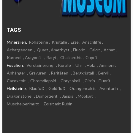
TAGS
Mineralien,
Rohsteine
,
Kristalle
,
Erze
,
Anschliffe
,
Achatgeoden
,
Quarz
, Amethyst
, Fluorit
,
Calcit
,
Achat
,
Karneol
, Aragonit
,
Baryt
,
Chalkanthit
,
Cuprit
Fossilien,
Versteinerung
, Koralle
, Uhr
, Holz
, Ammonit
,
Anhänger
, Gravuren
, Raritäten
, Bergkristall
, Beryll
,
Cacoxenit
, Chromdiopsid
, Chrysokoll
, Citrin
, Fluorit
Heilsteine,
Blaufuß
, Goldfluß
, Orangencalcit
, Aventurin
,
Dragonstone
, Dumortierit
, Jaspis
, Mookait
,
Muschelperlmutt
,
Zoisit mit Rubin