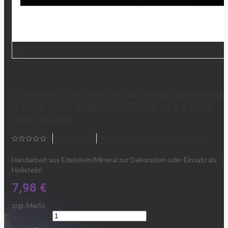

SCHNEEFLOCKENOBSIDIAN OBSIDIAN PYRAM
-EDELSTEINE-KUNSTGEWERBE-HEILSTEIN-
MINERALIEN
(0 Review)
Fügen Sie Ihre Bewertung hinzu
Handarbeit aus Edelstein/Mineral zur Dekoration oder Einsatz als
Heilstein!
7,98 €
zzgl. MwSt.
MENGE