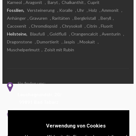
Karneol
, Aragonit
,
Baryt
,
Chalkanthit
,
Cuprit
Fossilien,
Versteinerung
, Koralle
, Uhr
, Holz
, Ammonit
,
Anhänger
, Gravuren
, Raritäten
, Bergkristall
, Beryll
,
Cacoxenit
, Chromdiopsid
, Chrysokoll
, Citrin
, Fluorit
Heilsteine,
Blaufuß
, Goldfluß
, Orangencalcit
, Aventurin
,
Dragonstone
, Dumortierit
, Jaspis
, Mookait
,
Muschelperlmutt
,
Zoisit mit Rubin
Sie finden uns:
Lauchagrundstr. 20/
99891 Bad Tabarz
Rufen Sie uns an!
036259 - 3 12 89
Verwendung von Cookies
Schreiben Sie uns!