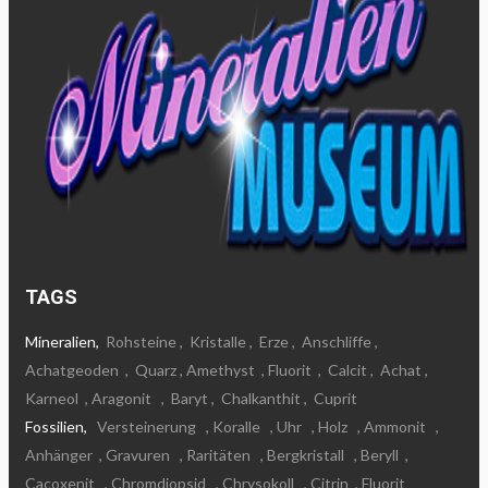
TAGS
Mineralien,
Rohsteine
,
Kristalle
,
Erze
,
Anschliffe
,
Achatgeoden
,
Quarz
, Amethyst
, Fluorit
,
Calcit
,
Achat
,
Karneol
, Aragonit
,
Baryt
,
Chalkanthit
,
Cuprit
Fossilien,
Versteinerung
, Koralle
, Uhr
, Holz
, Ammonit
,
Anhänger
, Gravuren
, Raritäten
, Bergkristall
, Beryll
,
Cacoxenit
, Chromdiopsid
, Chrysokoll
, Citrin
, Fluorit