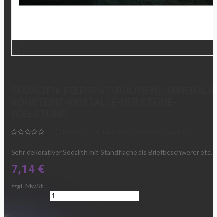

SODALITH/ FELDSPAT (BOLIVIEN) -MINERALIE
ROHSTEINE-KRISTALLE-HEILSTEINE-
EDELSTEINE-
(0 Review)
Fügen Sie Ihre Bewertung hinzu
Sehr dekorativer Sodalith mit Standfläche als Briefbeschwerer etc.
7,14 €
zzgl. MwSt.
MENGE