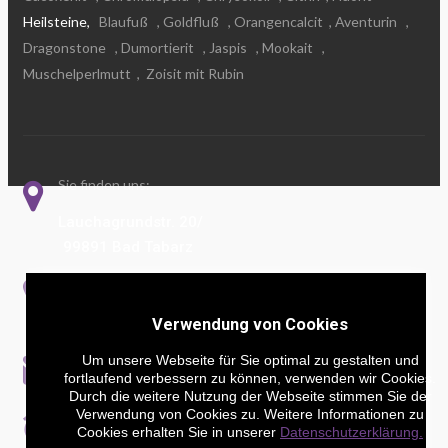
Heilsteine,
Blaufuß
, Goldfluß
, Orangencalcit
, Aventurin
,
Dragonstone
, Dumortierit
, Jaspis
, Mookait
,
Muschelperlmutt
,
Zoisit mit Rubin
Sie finden uns:
Lauchagrundstr. 20/
99891 Bad Tabarz
Rufen Sie uns an!
036259 - 3 12 89
Verwendung von Cookies
Schreiben Sie uns!
Um unsere Webseite für Sie optimal zu gestalten und
fortlaufend verbessern zu können, verwenden wir Cookies.
andre-hoene@web.de
Durch die weitere Nutzung der Webseite stimmen Sie der
Verwendung von Cookies zu. Weitere Informationen zu
Bürozeiten:
Cookies erhalten Sie in unserer
Datenschutzerklärung.